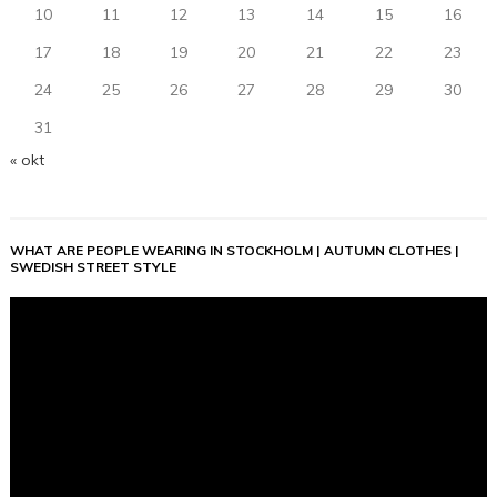
10
11
12
13
14
15
16
17
18
19
20
21
22
23
24
25
26
27
28
29
30
31
« okt
WHAT ARE PEOPLE WEARING IN STOCKHOLM | AUTUMN CLOTHES |
SWEDISH STREET STYLE