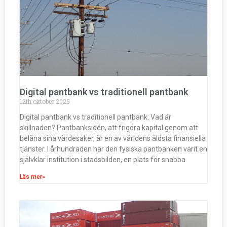
är det säsongens höjdpunkt. Det
finns få städer som har samma
rykte som Paris när man pratar
om mode...
Klicka här
Digital pantbank vs traditionell pantbank
12th oktober 2025
Digital pantbank vs traditionell pantbank: Vad är
skillnaden? Pantbanksidén, att frigöra kapital genom att
belåna sina värdesaker, är en av världens äldsta finansiella
tjänster. I århundraden har den fysiska pantbanken varit en
självklar institution i stadsbilden, en plats för snabba
Läs mer»