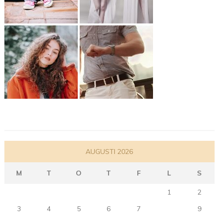
AUGUSTI 2026
M
T
O
T
F
L
S
1
2
3
4
5
6
7
8
9