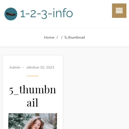
Home
/
/
5_thumbnail
Admin
oktober 02, 2023
5_thumbn
ail