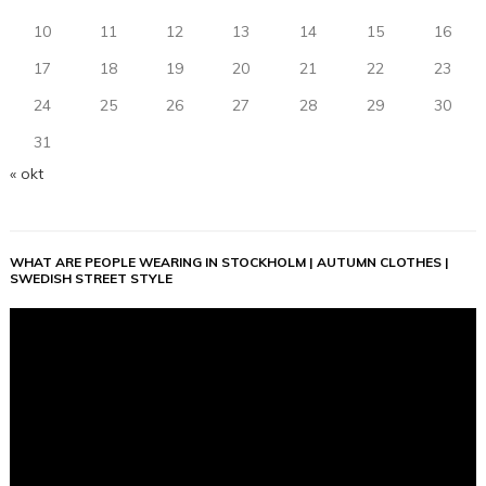
10
11
12
13
14
15
16
17
18
19
20
21
22
23
24
25
26
27
28
29
30
31
« okt
WHAT ARE PEOPLE WEARING IN STOCKHOLM | AUTUMN CLOTHES |
SWEDISH STREET STYLE