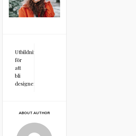
Inläggsnavigering
Utbildningar
för
att
bli
designer
ABOUT AUTHOR