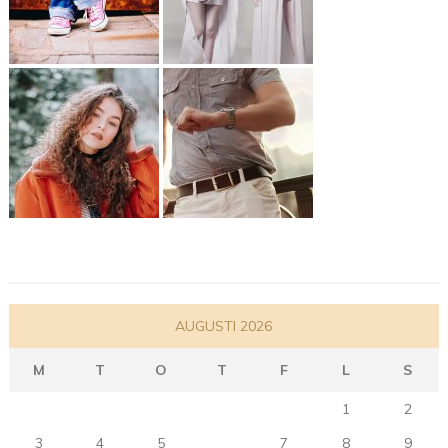
AUGUSTI 2026
M
T
O
T
F
L
S
1
2
3
4
5
6
7
8
9