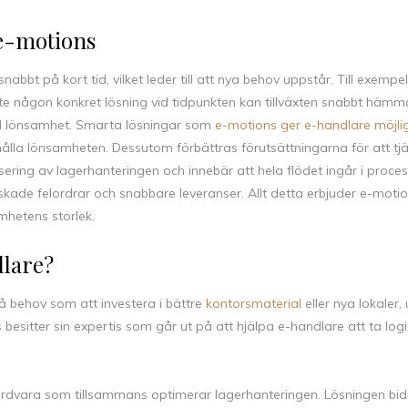
e-motions
nabbt på kort tid, vilket leder till att nya behov uppstår. Till exempe
nte någon konkret lösning vid tidpunkten kan tillväxten snabbt häm
nskad lönsamhet. Smarta lösningar som
e-motions ger e-handlare möjli
lla lönsamheten. Dessutom förbättras förutsättningarna för att tj
ring av lagerhanteringen och innebär att hela flödet ingår i proces
 minskade felordrar och snabbare leveranser. Allt detta erbjuder e-mot
mhetens storlek.
dlare?
å behov som att investera i bättre
kontorsmaterial
eller nya lokaler,
s besitter sin expertis som går ut på att hjälpa e-handlare att ta logi
dvara som tillsammans optimerar lagerhanteringen. Lösningen bidra