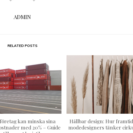
ADMIN
RELATED POSTS
företag kan minska sina
Hållbar design: Hur framti
ostnader med 20% – Guide
modedesigners tänker cirku