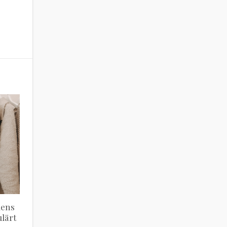
dens
lärt