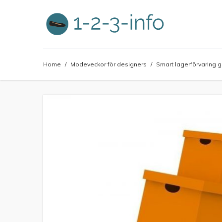
Home
/
Modeveckor för designers
/
Smart lagerförvaring 