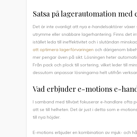
Satsa på lagerautomation med 
Det är inte ovanligt att nya e-handelsaktörer växer s
utrymme eller snabbare lagerhantering. Finns det i
istället leda till ineffektivitet och i slutändan mi
att optimera lagerförvaringen
och därigenom bibehå
mer pengar även på sikt. Lösningen heter automatise
Från pack och plock till sortering, vilket leder till
dessutom anpassar lösningarna helt utifrån verksa
Vad erbjuder e-motions e-han
I samband med tillväxt fokuserar e-handlare ofta p
att se till helheten. Det är just i detta som e-motion
till nya höjder.
E-motions erbjuder en kombination av mjuk- och hår