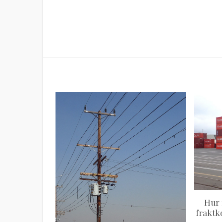
Hur 
fraktk