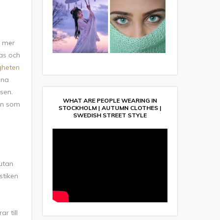
l mer
mas och
gheten
äna
sen.
WHAT ARE PEOPLE WEARING IN
ion som
STOCKHOLM | AUTUMN CLOTHES |
SWEDISH STREET STYLE
 utan
stiken
r till