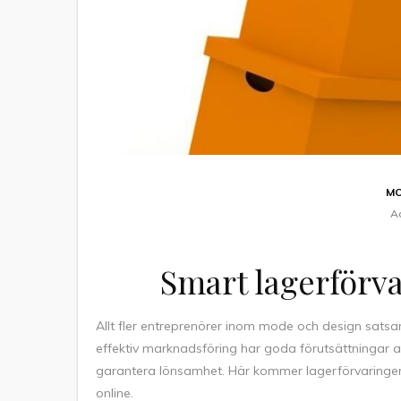
MO
A
Smart lagerförv
Allt fler entreprenörer inom mode och design sat
effektiv marknadsföring har goda förutsättningar at
garantera lönsamhet. Här kommer lagerförvaringen i
online.