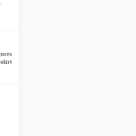
m
gners
ulärt