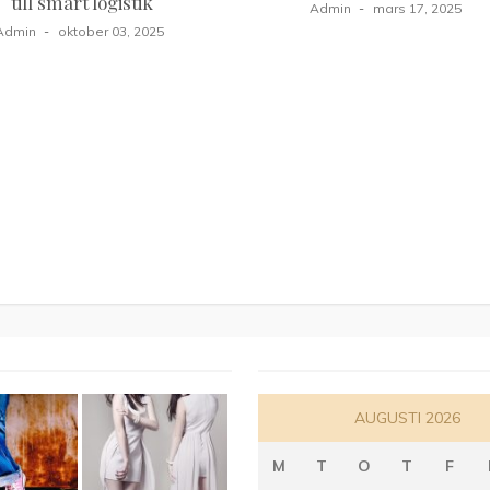
till smart logistik
Admin
mars 17, 2025
Admin
oktober 03, 2025
AUGUSTI 2026
M
T
O
T
F