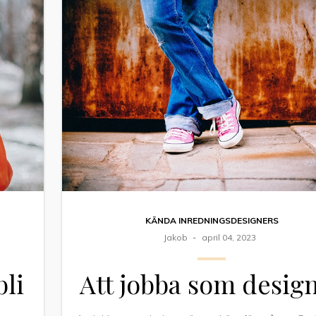
KÄNDA INREDNINGSDESIGNERS
Jakob
april 04, 2023
bli
Att jobba som desig