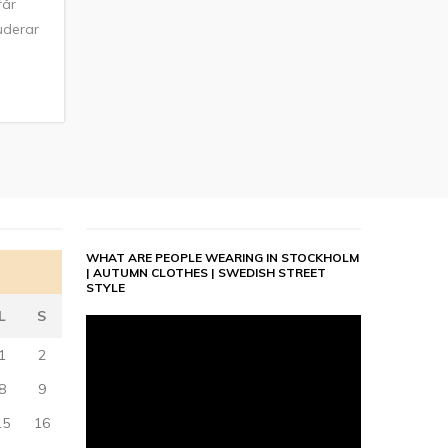
får
luderar
WHAT ARE PEOPLE WEARING IN STOCKHOLM
| AUTUMN CLOTHES | SWEDISH STREET
STYLE
L
S
1
2
8
9
15
16