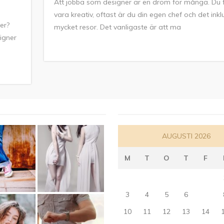
Att jobba som designer är en dröm för många. Du 
vara kreativ, oftast är du din egen chef och det ink
er?
mycket resor. Det vanligaste är att ma
igner
AUGUSTI 2026
M
T
O
T
F
3
4
5
6
7
10
11
12
13
14