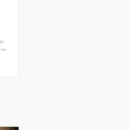
HAY
d av