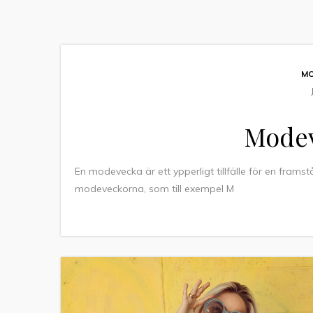
MO
Modev
En modevecka är ett ypperligt tillfälle för en frams
modeveckorna, som till exempel M