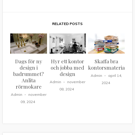
RELATED POSTS
Dags för ny
Hyr ett kontor
Skaffa bra
design i
och jobba med
kontorsmaterial
badrummet?
design
Admin
april 14,
Anlita
Admin
november
2024
rörmokare
08, 2024
Admin
november
09, 2024