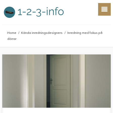
Home
/
Kända inredningsdesigners
/
Inredning med fokus på
dörrar